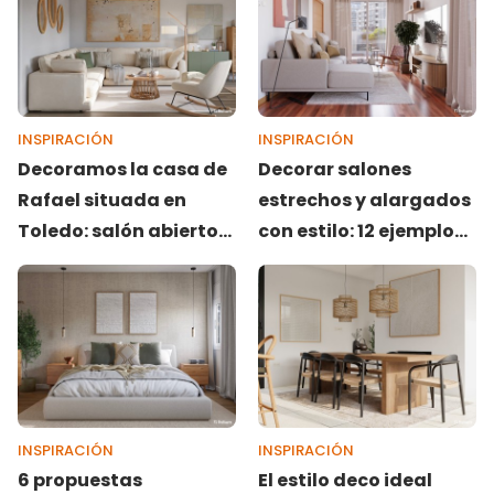
INSPIRACIÓN
INSPIRACIÓN
Decoramos la casa de
Decorar salones
Rafael situada en
estrechos y alargados
Toledo: salón abierto,
con estilo: 12 ejemplos
recibidor, dormitorio y
reales
estudio
INSPIRACIÓN
INSPIRACIÓN
6 propuestas
El estilo deco ideal