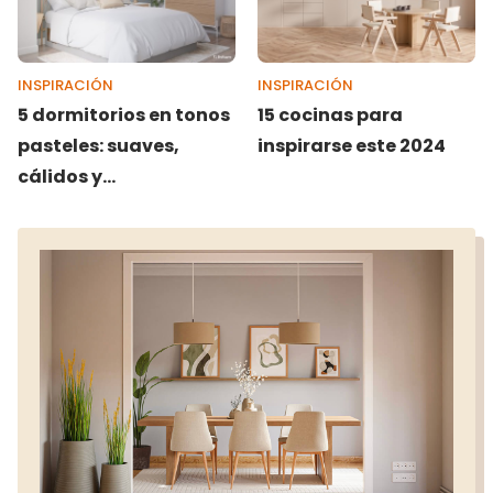
INSPIRACIÓN
INSPIRACIÓN
5 dormitorios en tonos
15 cocinas para
pasteles: suaves,
inspirarse este 2024
cálidos y
encantadores