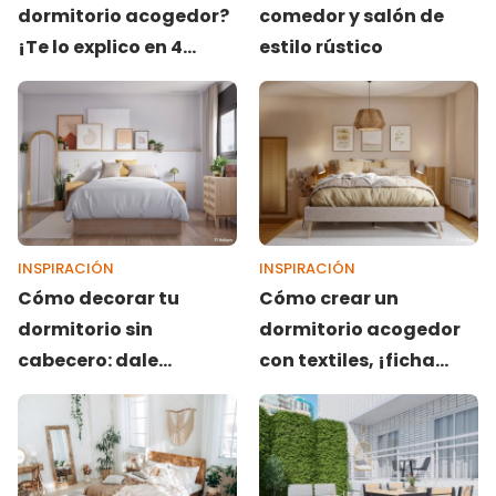
dormitorio acogedor?
comedor y salón de
¡Te lo explico en 4
estilo rústico
minutos!
INSPIRACIÓN
INSPIRACIÓN
Cómo decorar tu
Cómo crear un
dormitorio sin
dormitorio acogedor
cabecero: dale
con textiles, ¡ficha
personalidad a tu
estos trucos!
espacio con estas 7
ideas