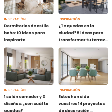
INSPIRACIÓN
INSPIRACIÓN
Dormitorios de estilo
¿Te quedas en la
boho: 10 ideas para
ciudad? 5 ideas para
inspirarte
transformar tu terraza
en un oasis
INSPIRACIÓN
INSPIRACIÓN
1 salón comedor y 3
Estos han sido
diseños: ¿con cuál te
vuestros 14 proyectos
quedas?
de decoración