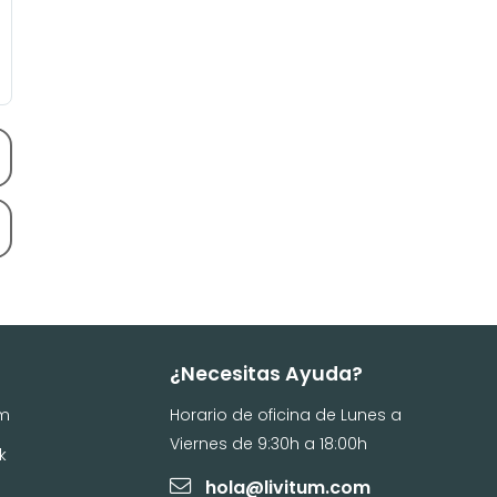
¿Necesitas Ayuda?
am
Horario de oficina de Lunes a
Viernes de 9:30h a 18:00h
k
hola@livitum.com