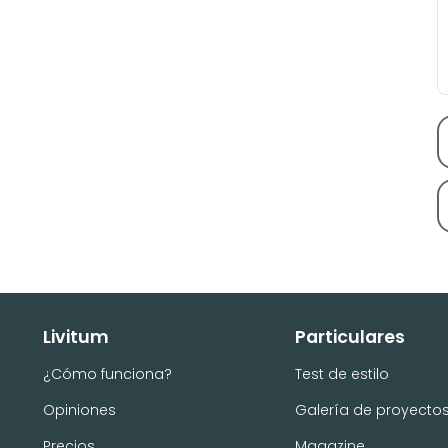
Livitum
Particulares
¿Cómo funciona?
Test de estilo
Opiniones
Galería de proyecto
Precios
Magazine