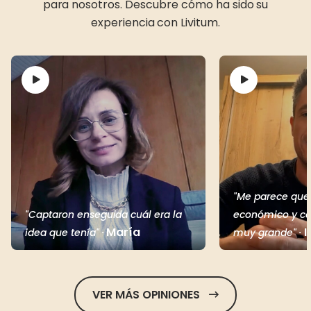
para nosotros. Descubre cómo ha sido su
experiencia con Livitum.
"Me parece que 
"Captaron enseguida cuál era la
económico y con
María
I
idea que tenía" ·
muy grande" ·
VER MÁS OPINIONES