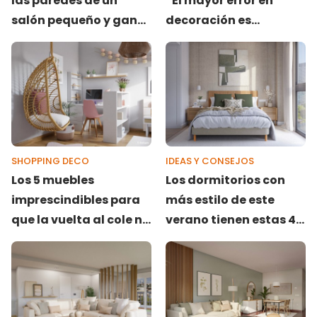
las paredes de un
“El mayor error en
salón pequeño y ganar
decoración es
amplitud
comprar un mueble
solo porque te ha
gustado en la tienda”
SHOPPING DECO
IDEAS Y CONSEJOS
Los 5 muebles
Los dormitorios con
imprescindibles para
más estilo de este
que la vuelta al cole no
verano tienen estas 4
invada tu hogar
cosas en común