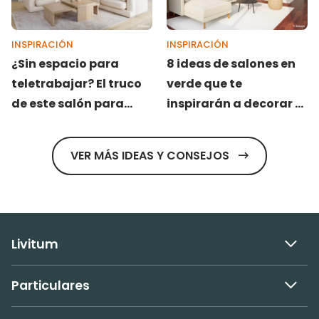
INSPIRACIÓN
INSPIRACIÓN
¿Sin espacio para
8 ideas de salones en
teletrabajar? El truco
verde que te
de este salón para
inspirarán a decorar el
integrar un escritorio
tuyo
elegante sin obras
VER MÁS IDEAS Y CONSEJOS
Livitum
Particulares