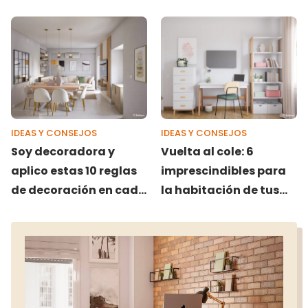
decoración (+
soluciones)
IDEAS Y CONSEJOS
IDEAS Y CONSEJOS
Soy decoradora y
Vuelta al cole: 6
aplico estas 10 reglas
imprescindibles para
de decoración en cada
la habitación de tus
proyecto
hijos