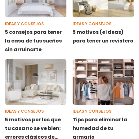
IDEAS Y CONSEJOS
IDEAS Y CONSEJOS
5 consejos para tener
5 motivos (e ideas)
la casa de tus sueños
para tener un revistero
sin arruinarte
IDEAS Y CONSEJOS
IDEAS Y CONSEJOS
5 motivos por los que
Tips para eliminar la
tu casa no se ve bien:
humedad de tu
errores clásicos de
armario