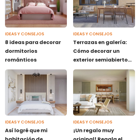
IDEAS Y CONSEJOS
IDEAS Y CONSEJOS
8 ideas para decorar
Terrazas en galería:
dormitorios
Cómo decorar un
románticos
exterior semiabierto
con mucho estilo
IDEAS Y CONSEJOS
IDEAS Y CONSEJOS
Así logré que mi
¡Un regalo muy
habitación de
original! Regala el