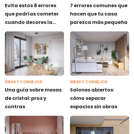
Evita estos 8 errores
7 errores comunes que
que podrías cometer
hacen que tu casa
cuando decores la
parezca más pequeña
habitación de tu bebé
(+ soluciones)
IDEAS Y CONSEJOS
IDEAS Y CONSEJOS
Una guía sobre mesas
Salones abiertos:
de cristal: pros y
cómo separar
contras
espacios sin obras