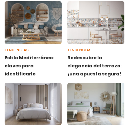
elegante de la
guía!
temporada
TENDENCIAS
TENDENCIAS
Estilo Mediterráneo:
Redescubre la
claves para
elegancia del terrazo:
identificarlo
¡una apuesta segura!