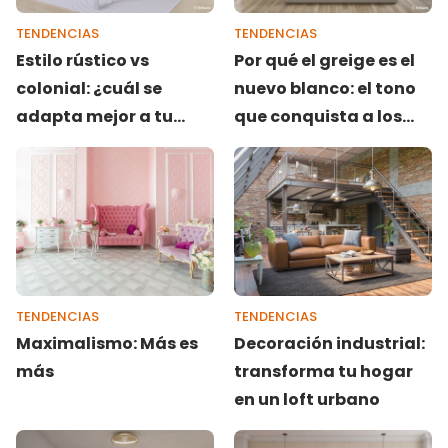
TENDENCIAS
TENDENCIAS
Estilo rústico vs
Por qué el greige es el
colonial: ¿cuál se
nuevo blanco: el tono
adapta mejor a tu
que conquista a los
espacio
hogares más
elegantes
TENDENCIAS
TENDENCIAS
Maximalismo: Más es
Decoración industrial:
más
transforma tu hogar
en un loft urbano