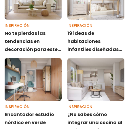
INSPIRACIÓN
INSPIRACIÓN
No te pierdas las
19 ideas de
tendencias en
habitaciones
decoración para este
infantiles diseñadas
verano 2024
por Livitum que te van
a enamorar
INSPIRACIÓN
INSPIRACIÓN
Encantador estudio
¿No sabes cómo
nórdico en verde
integrar una cocina al