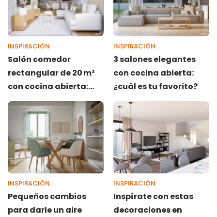
INSPIRACIÓN
INSPIRACIÓN
Salón comedor
3 salones elegantes
rectangular de 20 m²
con cocina abierta:
con cocina abierta:
¿cuál es tu favorito?
cómo decorarlo paso a
paso
INSPIRACIÓN
INSPIRACIÓN
Pequeños cambios
Inspírate con estas
para darle un aire
decoraciones en