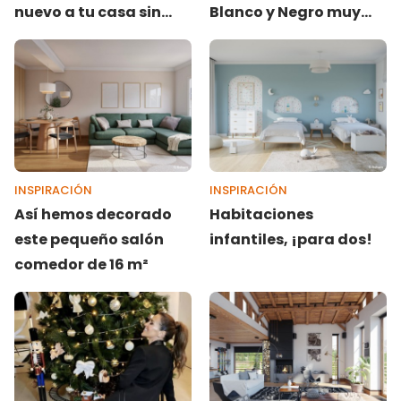
nuevo a tu casa sin
Blanco y Negro muy
obras
modernas y elegantes
INSPIRACIÓN
INSPIRACIÓN
Así hemos decorado
Habitaciones
este pequeño salón
infantiles, ¡para dos!
comedor de 16 m²