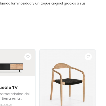
rinda luminosidad y un toque original gracias a sus
ueble TV
aracterística del
Sierra es la
ad de sus texturas
1,43 €