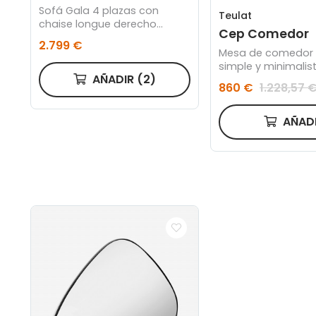
Sofá Gala 4 plazas con
Teulat
chaise longue derecho
Cep Comedor
Tejido personalizado C
2.799 €
Saima verde oscuro
Mesa de comedor 
simple y minimalis
AÑADIR
(2)
se ha buscado sac
860 €
1.228,57 
máximo rendimient
proceso de constr
las piezas: el curv
AÑAD
madera.