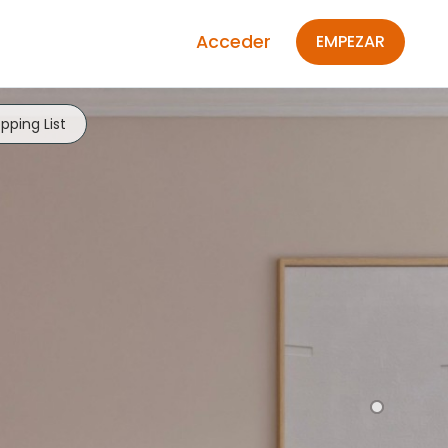
Acceder
EMPEZAR
pping List