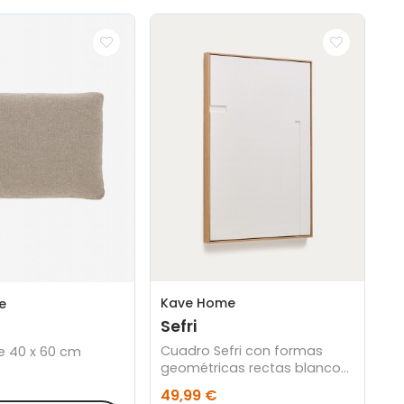
Kave Home
e
Sefri
Cuadro Sefri con formas
e 40 x 60 cm
geométricas rectas blanco
60 x 90 cm
49,99 €