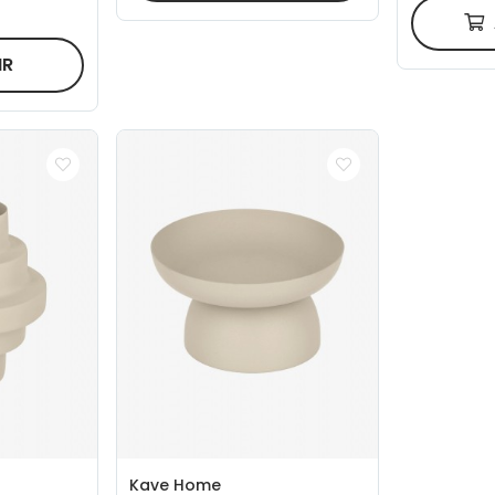
IR
Kave Home