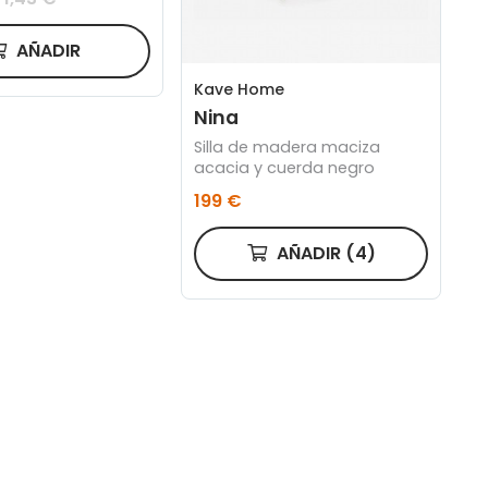
interactuando de
anera según el
AÑADIR
Kave Home
Nina
Silla de madera maciza
acacia y cuerda negro
199 €
AÑADIR
(4)