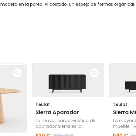
madera en la pared. Al costado, un espejo de formas orgánicas b
Teulat
Teulat
Sierra Aparador
Sierra M
La mayor característica del
La mayor c
aparador Sierra es la
mueble TV 
peculiaridad de sus texturas
peculiarid
620 €
885,71 €
540 €
77