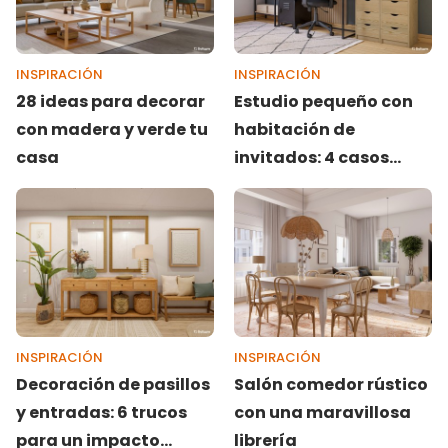
INSPIRACIÓN
INSPIRACIÓN
28 ideas para decorar
Estudio pequeño con
con madera y verde tu
habitación de
casa
invitados: 4 casos
reales de proyectos en
Livitum
INSPIRACIÓN
INSPIRACIÓN
Decoración de pasillos
Salón comedor rústico
y entradas: 6 trucos
con una maravillosa
para un impacto
librería