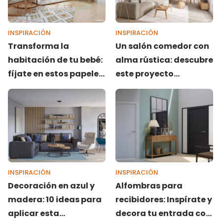
INSPIRACIÓN
INSPIRACIÓN
Transforma la
Un salón comedor con
habitación de tu bebé:
alma rústica: descubre
fíjate en estos papeles
este proyecto
pintados de ensueño
diseñado por Livitum
INSPIRACIÓN
INSPIRACIÓN
Decoración en azul y
Alfombras para
madera: 10 ideas para
recibidores: Inspírate y
aplicar esta
decora tu entrada con