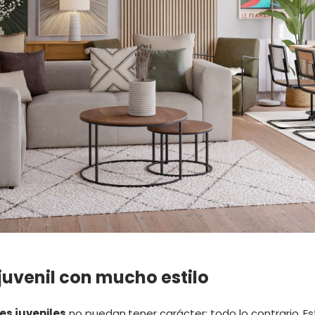
juvenil con mucho estilo
es juveniles
no puedan tener carácter; todo lo contrario. Es