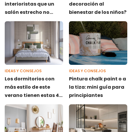
interioristas que un
decoración al
salón estrecho no
bienestar de los niños?
parezca un pasillo
IDEAS Y CONSEJOS
IDEAS Y CONSEJOS
Los dormitorios con
Pintura chalk paint o a
más estilo de este
la tiza: mini guía para
verano tienen estas 4
principiantes
cosas en común