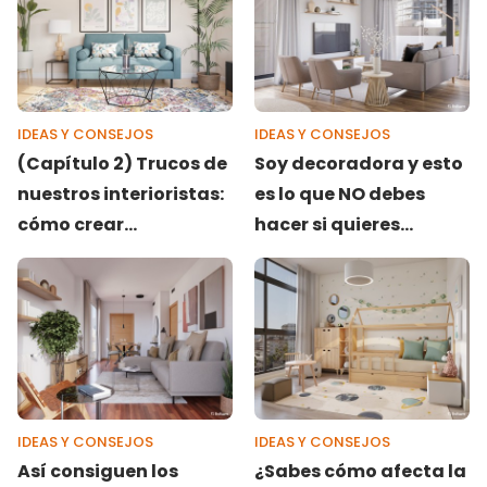
IDEAS Y CONSEJOS
IDEAS Y CONSEJOS
(Capítulo 2) Trucos de
Soy decoradora y esto
nuestros interioristas:
es lo que NO debes
cómo crear
hacer si quieres
composiciones de
redecorar tu casa
cuadros
IDEAS Y CONSEJOS
IDEAS Y CONSEJOS
Así consiguen los
¿Sabes cómo afecta la