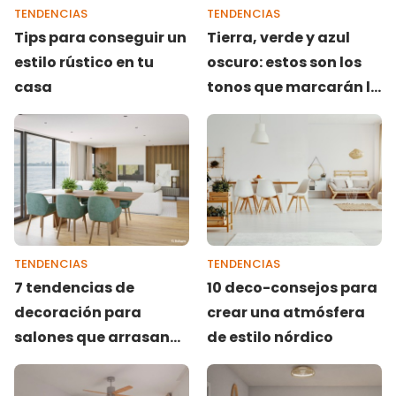
TENDENCIAS
TENDENCIAS
Tips para conseguir un
Tierra, verde y azul
estilo rústico en tu
oscuro: estos son los
casa
tonos que marcarán la
decoración de salones
este 2025
TENDENCIAS
TENDENCIAS
7 tendencias de
10 deco-consejos para
decoración para
crear una atmósfera
salones que arrasan
de estilo nórdico
esta primavera-
verano