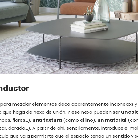
onductor
a: para mezclar elementos deco aparentemente inconexos y 
lgo que haga de nexo de unión. Y ese nexo pueden ser
un col
bos, flores…),
una textura
(como el lino),
un material
(com
tar, dorado…). A partir de ahí, sencillamente, introduce el m
ulo que va a permitirte que el espacio tenga un sentido y s