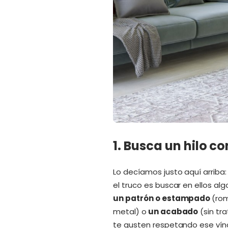
1. Busca un hilo c
Lo decíamos justo aquí arrib
el truco es buscar en ellos a
un patrón o estampado
(rom
metal) o
un acabado
(sin tra
te gusten respetando ese vínc