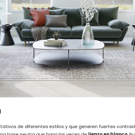
a
ativos de diferentes estilos y que generen fuertes contrastes
 una base neutra que haga las veces de
lienzo en blanco
. P