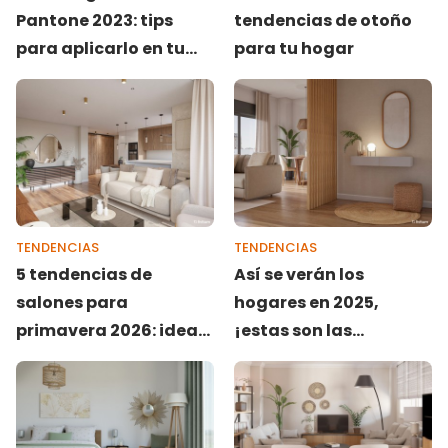
Pantone 2023: tips
tendencias de otoño
para aplicarlo en tu
para tu hogar
casa
TENDENCIAS
TENDENCIAS
5 tendencias de
Así se verán los
salones para
hogares en 2025,
primavera 2026: ideas
¡estas son las
de decoración
tendencias en
imprescindibles
decoración!