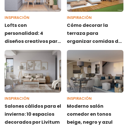
INSPIRACIÓN
INSPIRACIÓN
Lofts con
Cómo decorar la
personalidad: 4
terraza para
diseños creativos para
organizar comidas de
espacios reducidos
primavera
INSPIRACIÓN
INSPIRACIÓN
Salones cálidos para el
Moderno salón
invierno: 10 espacios
comedor en tonos
decorados por Livitum
beige, negro y azul