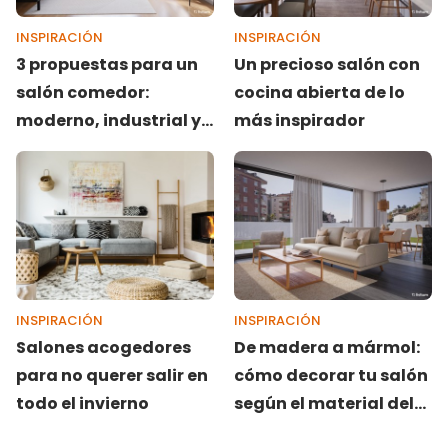
INSPIRACIÓN
INSPIRACIÓN
3 propuestas para un
Un precioso salón con
salón comedor:
cocina abierta de lo
moderno, industrial y
más inspirador
rústico
INSPIRACIÓN
INSPIRACIÓN
Salones acogedores
De madera a mármol:
para no querer salir en
cómo decorar tu salón
todo el invierno
según el material del
suelo