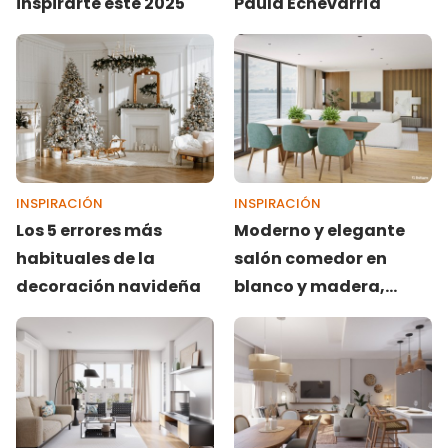
inspirarte este 2025
Paula Echevarría
INSPIRACIÓN
INSPIRACIÓN
Los 5 errores más
Moderno y elegante
habituales de la
salón comedor en
decoración navideña
blanco y madera,
diseñado por Patricia
Ruiz