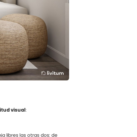
tud visual
:
a libres las otras dos: de