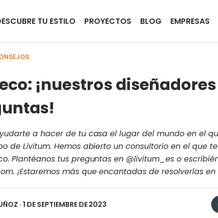
DESCUBRE TU ESTILO
PROYECTOS
BLOG
EMPRESAS
CONSEJOS
eco: ¡nuestros diseñadore
guntas!
yudarte a hacer de tu casa el lugar del mundo en el qu
ipo de Livitum. Hemos abierto un consultorio en el que t
co. Plantéanos tus preguntas en @livitum_es o escribié
.com. ¡Estaremos más que encantadas de resolverlas en
UÑOZ
· 1 DE SEPTIEMBRE DE 2023