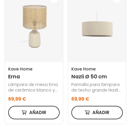
Kave Home
Kave Home
Erna
Nazli Ø 50 cm
Lámpara de mesa Erna
Pantalla para lámpara
de cerámica blanco y
de techo grande Nazli
bambú con acabado
de lino con acabado
69,99 €
69,99 €
natural
beige Ø 50 cm
AÑADIR
AÑADIR