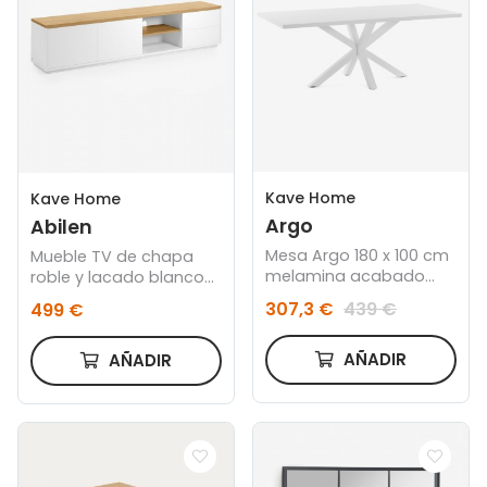
Kave Home
Kave Home
Argo
Abilen
Mesa Argo 180 x 100 cm
Mueble TV de chapa
melamina acabado
roble y lacado blanco
blanco patas de acero
200 x 44 cm FSC 100%
307,3 €
439 €
499 €
acabado blanco
AÑADIR
AÑADIR