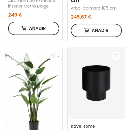
cm
Alfombra de exterior &
interior Metro Beige
Árbol palmera 185 cm
249 €
245,67 €
AÑADIR
AÑADIR
Kave Home