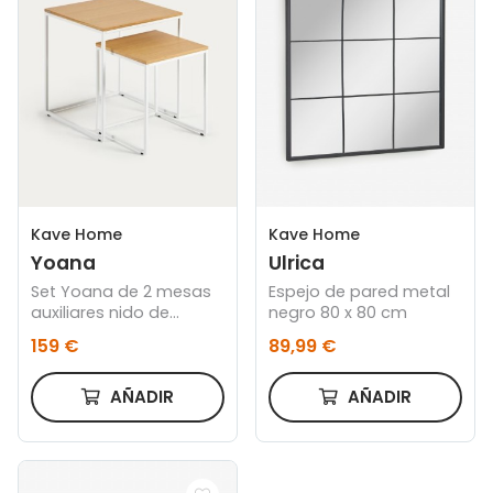
Kave Home
Kave Home
Yoana
Ulrica
Set Yoana de 2 mesas
Espejo de pared metal
auxiliares nido de
negro 80 x 80 cm
chapa de roble y
159 €
89,99 €
estructura de metal
blanco
AÑADIR
AÑADIR