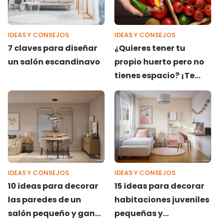
IDEAS Y CONSEJOS
IDEAS Y CONSEJOS
7 claves para diseñar
¿Quieres tener tu
un salón escandinavo
propio huerto pero no
tienes espacio? ¡Te
damos 4+1 soluciones!
IDEAS Y CONSEJOS
IDEAS Y CONSEJOS
10 ideas para decorar
15 ideas para decorar
las paredes de un
habitaciones juveniles
salón pequeño y ganar
pequeñas y