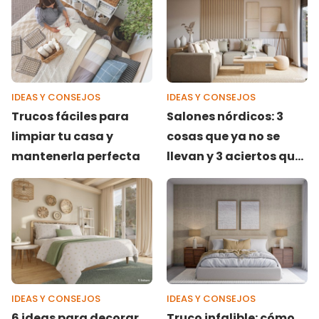
IDEAS Y CONSEJOS
IDEAS Y CONSEJOS
Trucos fáciles para
Salones nórdicos: 3
limpiar tu casa y
cosas que ya no se
mantenerla perfecta
llevan y 3 aciertos que
perduran
IDEAS Y CONSEJOS
IDEAS Y CONSEJOS
6 ideas para decorar
Truco infalible: cómo