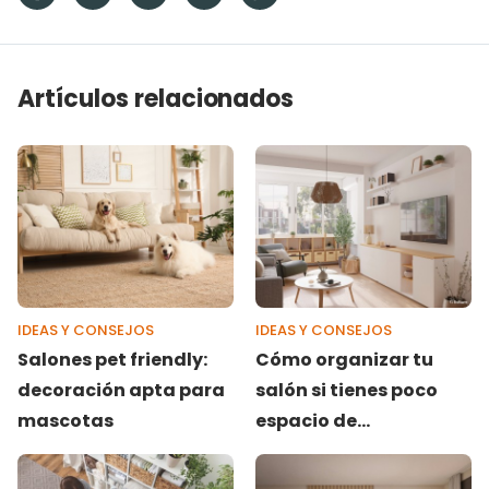
Artículos relacionados
IDEAS Y CONSEJOS
IDEAS Y CONSEJOS
Salones pet friendly:
Cómo organizar tu
decoración apta para
salón si tienes poco
mascotas
espacio de
almacenaje (y muchas
cosas acumuladas)