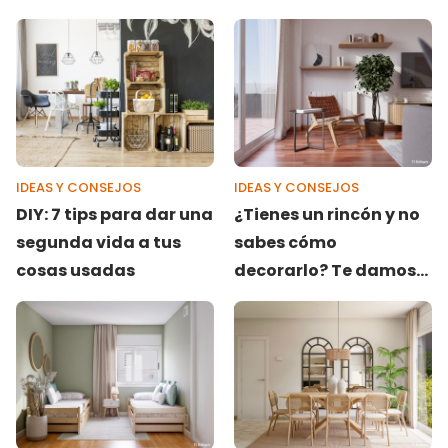
transformar cualquier
espacio
IDEAS Y CONSEJOS
IDEAS Y CONSEJOS
DIY: 7 tips para dar una
¿Tienes un rincón y no
segunda vida a tus
sabes cómo
cosas usadas
decorarlo? Te damos
ideas