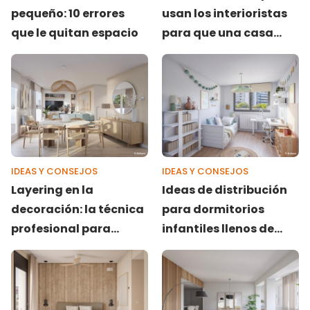
pequeño: 10 errores
usan los interioristas
que le quitan espacio
para que una casa
parezca más cara
IDEAS Y CONSEJOS
IDEAS Y CONSEJOS
Layering en la
Ideas de distribución
decoración: la técnica
para dormitorios
profesional para
infantiles llenos de
diseñar espacios por
encanto
capas