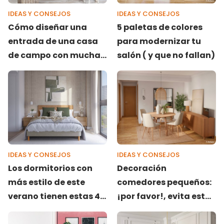
IDEAS Y CONSEJOS
IDEAS Y CONSEJOS
Cómo diseñar una
5 paletas de colores
entrada de una casa
para modernizar tu
de campo con mucha
salón ( y que no fallan)
calidez
IDEAS Y CONSEJOS
IDEAS Y CONSEJOS
Los dormitorios con
Decoración
más estilo de este
comedores pequeños:
verano tienen estas 4
¡por favor!, evita estos
cosas en común
errores comunes