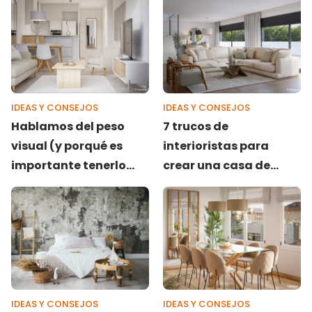
salón de 25 m²
IDEAS Y CONSEJOS
IDEAS Y CONSEJOS
Hablamos del peso
7 trucos de
visual (y porqué es
interioristas para
importante tenerlo
crear una casa de
bajo control)
revista (que tú
también puedes
aplicar)
IDEAS Y CONSEJOS
IDEAS Y CONSEJOS