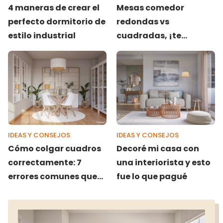
4 maneras de crear el
Mesas comedor
perfecto dormitorio de
redondas vs
estilo industrial
cuadradas, ¡te
contamos los pros y
los contras!
IDEAS Y CONSEJOS
IDEAS Y CONSEJOS
Cómo colgar cuadros
Decoré mi casa con
correctamente: 7
una interiorista y esto
errores comunes que
fue lo que pagué
debes evitar