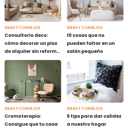
IDEAS Y CONSEJOS
IDEAS Y CONSEJOS
Consultorio deco:
10 cosas que no
cómo decorar un piso
pueden faltar en un
de alquiler sin reforma
salón pequeño
y low cost
IDEAS Y CONSEJOS
IDEAS Y CONSEJOS
Cromoterapia:
5 tips para dar calidez
Consigue que tu casa
a nuestro hogar