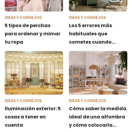
IDEAS Y CONSEJOS
IDEAS Y CONSEJOS
5 tipos de perchas
Los 5 errores más
para ordenar y mimar
habituales que
tu ropa
cometes cuando
pintas tu casa
IDEAS Y CONSEJOS
IDEAS Y CONSEJOS
Iluminación exterior: 5
Cómo saber la medida
cosas a tener en
ideal de una alfombra
cuenta
y cómo colocarla