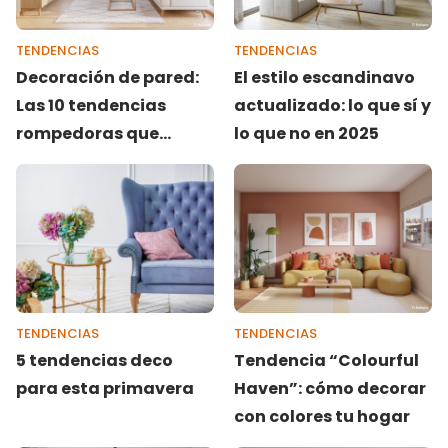
TENDENCIAS
TENDENCIAS
Decoración de pared:
El estilo escandinavo
Las 10 tendencias
actualizado: lo que sí y
rompedoras que
lo que no en 2025
arrasan este 2026
TENDENCIAS
TENDENCIAS
5 tendencias deco
Tendencia “Colourful
para esta primavera
Haven”: cómo decorar
con colores tu hogar