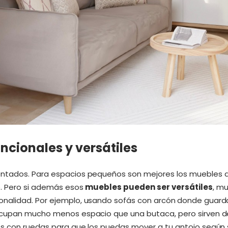
uncionales y versátiles
tados. Para espacios pequeños son mejores los muebles de 
o. Pero si además esos
muebles pueden ser versátiles
, m
nalidad. Por ejemplo, usando sofás con arcón
donde guarda
ocupan mucho menos espacio que una butaca, pero sirven de
es con ruedas para que los puedas mover a tu antojo según