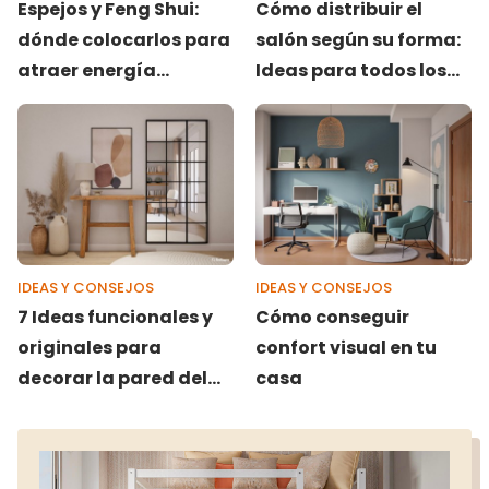
Espejos y Feng Shui:
Cómo distribuir el
dónde colocarlos para
salón según su forma:
atraer energía
Ideas para todos los
positiva
espacios
IDEAS Y CONSEJOS
IDEAS Y CONSEJOS
7 Ideas funcionales y
Cómo conseguir
originales para
confort visual en tu
decorar la pared del
casa
recibidor