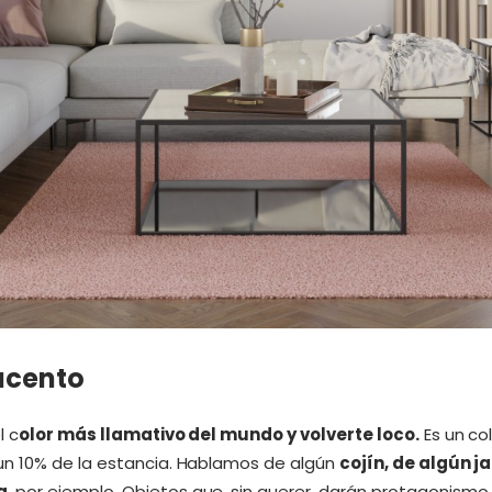
 acento
l c
olor más llamativo del mundo y volverte loco.
Es un co
n 10% de la estancia. Hablamos de algún
cojín, de algún j
a
, por ejemplo. Objetos que, sin querer, darán protagonismo 