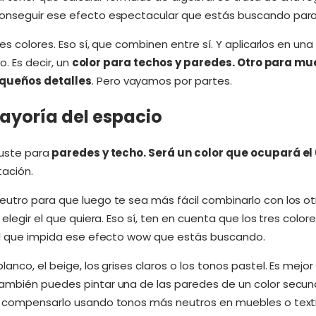
conseguir ese efecto espectacular que estás buscando para
res colores. Eso sí, que combinen entre sí. Y aplicarlos en u
o. Es decir, un
color para techos y paredes. Otro para mueb
equeños detalles
. Pero vayamos por partes.
mayoría del espacio
guste para
paredes y techo. Será un color que ocupará el
tación.
eutro para que luego te sea más fácil combinarlo con los otr
 elegir el que quiera. Eso sí, ten en cuenta que los tres colo
ual que impida ese efecto wow que estás buscando.
anco, el beige, los grises claros o los tonos pastel. Es mejo
ambién puedes pintar una de las paredes de un color secund
 y compensarlo usando tonos más neutros en muebles o texti