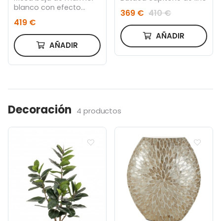
blanco con efecto
369 €
410 €
travertino y madera de
419 €
mango maciza
AÑADIR
AÑADIR
Decoración
4 productos