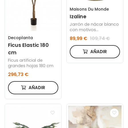
Maisons Du Monde
Izaline
Jarrón de nácar blanco
con motivos
decorativos dorados
Decoplanta
89,99 €
109,74 €
Alt. 44
Ficus Elastic 180
AÑADIR
cm
Ficus artificial de
grandes hojas 180 cm
296,73 €
AÑADIR