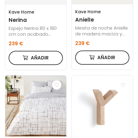
Kave Home
Kave Home
Anielle
Nerina
Mesita de noche Anielle
Espejo Nerina 80 x 180
de madera maciza y
cm con acabado
chapa de fresno 50 x
natural
239 €
239 €
58,4 cm
AÑADIR
AÑADIR