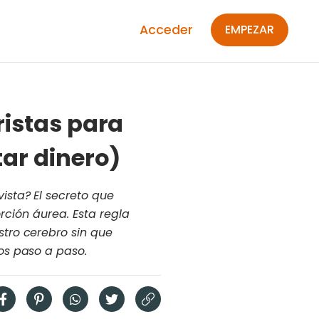
Acceder
EMPEZAR
ristas para
tar dinero)
sta? El secreto que
orción áurea. Esta regla
tro cerebro sin que
os paso a paso.