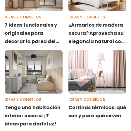
IDEAS Y CONSEJOS
IDEAS Y CONSEJOS
7 Ideas funcionales y
¿Armarios de madera
originales para
oscura? Aprovecha su
decorar la pared del
elegancia natural con
recibidor
estos 8 consejos
IDEAS Y CONSEJOS
IDEAS Y CONSEJOS
Tengo una habitación
Cortinas térmicas: qué
interior oscura: ¡7
son y para qué sirven
ideas para darle luz!