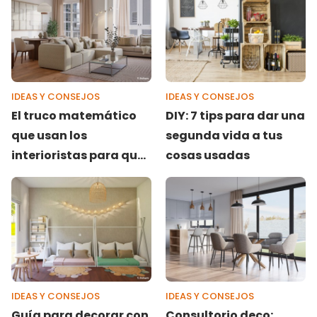
IDEAS Y CONSEJOS
IDEAS Y CONSEJOS
El truco matemático
DIY: 7 tips para dar una
que usan los
segunda vida a tus
interioristas para que
cosas usadas
un salón parezca de
revista (sin gastar
dinero)
IDEAS Y CONSEJOS
IDEAS Y CONSEJOS
Guía para decorar con
Consultorio deco: