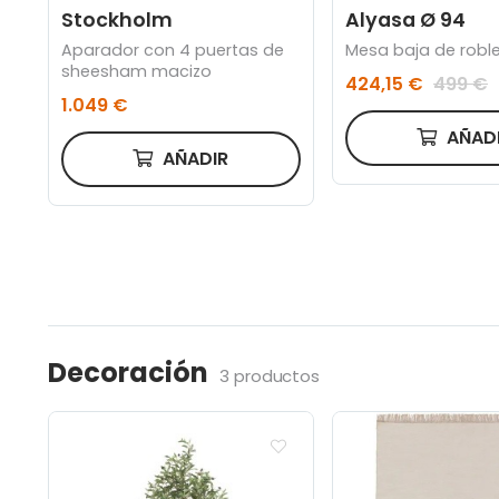
Stockholm
Alyasa Ø 94
Aparador con 4 puertas de
Mesa baja de robl
sheesham macizo
424,15 €
499 €
1.049 €
AÑAD
AÑADIR
Decoración
3 productos