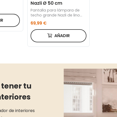
Nazli Ø 50 cm
Pantalla para lámpara de
techo grande Nazli de lino
IR
con acabado beige Ø 50 cm
69,99 €
AÑADIR
 tener tu
teriores
dor de interiores