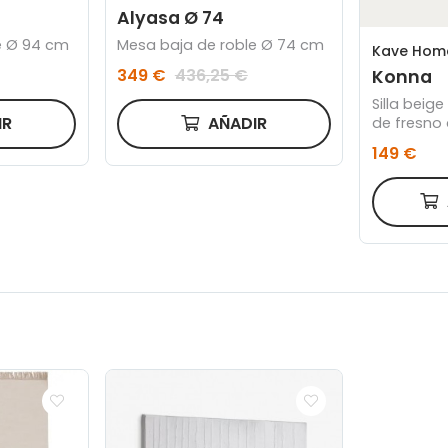
Alyasa Ø 74
e Ø 94 cm
Mesa baja de roble Ø 74 cm
Kave Hom
349 €
436,25 €
Konna
Silla beig
IR
AÑADIR
de fresno
149 €