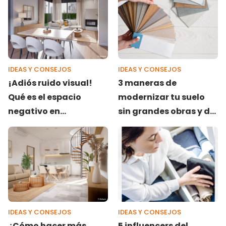
IDEAS Y CONSEJOS
IDEAS Y CONSEJOS
¡Adiós ruido visual!
3 maneras de
Qué es el espacio
modernizar tu suelo
negativo en
sin grandes obras y de
decoración y cómo
forma low cost: ¡Sí se
aprovechar sus
puede!
virtudes en casa
IDEAS Y CONSEJOS
IDEAS Y CONSEJOS
¿Cómo hacer más
5 influencers del