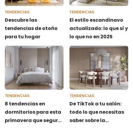
TENDENCIAS
TENDENCIAS
Descubre las
El estilo escandinavo
tendencias de otoño
actualizado: lo que sí y
para tu hogar
lo que no en 2025
TENDENCIAS
TENDENCIAS
8 tendencias en
De TikTok a tu salón:
dormitorios para esta
todo lo que necesitas
primavera que seguro
saber sobre la
que adorarás
tendencia caramel