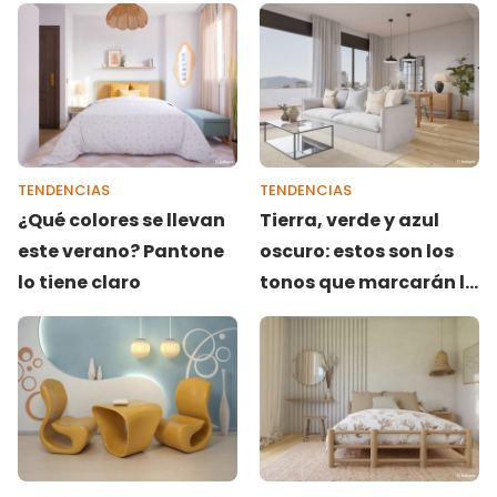
artesanales
TENDENCIAS
TENDENCIAS
¿Qué colores se llevan
Tierra, verde y azul
este verano? Pantone
oscuro: estos son los
lo tiene claro
tonos que marcarán la
decoración de salones
este 2025