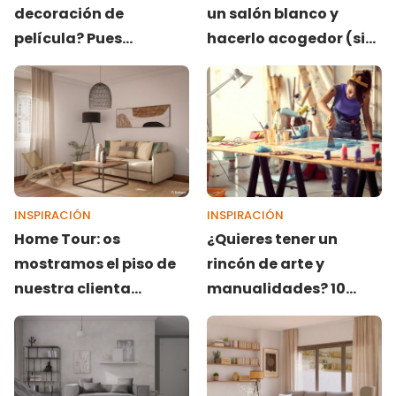
decoración de
un salón blanco y
película? Pues
hacerlo acogedor (sin
inspírate en estos
que se vea frío)
films
INSPIRACIÓN
INSPIRACIÓN
Home Tour: os
¿Quieres tener un
mostramos el piso de
rincón de arte y
nuestra clienta
manualidades? 10
Yazmin en Madrid
trucos para decorarlo