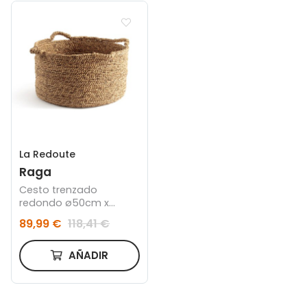
La Redoute
Raga
Cesto trenzado
redondo ø50cm x
37cm
89,99 €
118,41 €
AÑADIR