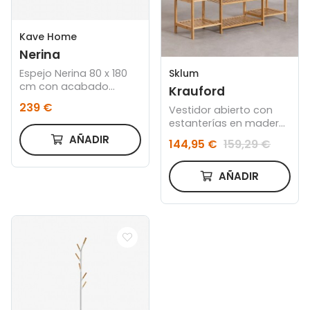
Kave Home
Nerina
Espejo Nerina 80 x 180
Sklum
cm con acabado
Krauford
natural
239 €
Vestidor abierto con
estanterías en madera
de bambú
AÑADIR
144,95 €
159,29 €
AÑADIR