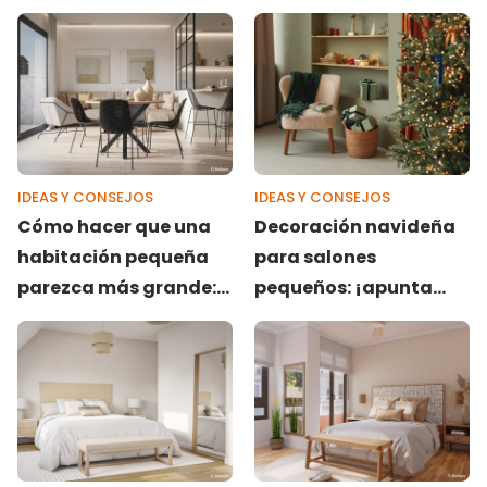
IDEAS Y CONSEJOS
IDEAS Y CONSEJOS
Cómo hacer que una
Decoración navideña
habitación pequeña
para salones
parezca más grande:
pequeños: ¡apunta
¡no descuides el suelo!
estas 7 ideas!