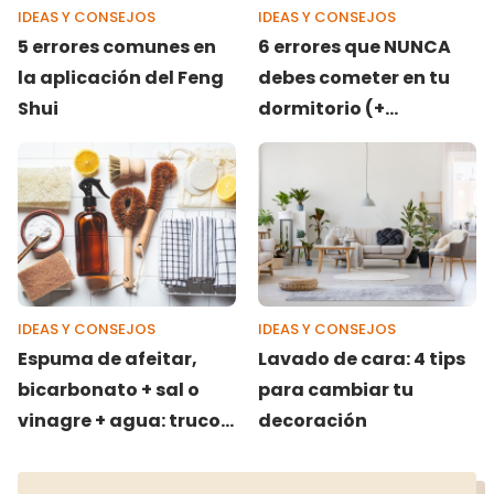
IDEAS Y CONSEJOS
IDEAS Y CONSEJOS
5 errores comunes en
6 errores que NUNCA
la aplicación del Feng
debes cometer en tu
Shui
dormitorio (+
soluciones)
IDEAS Y CONSEJOS
IDEAS Y CONSEJOS
Espuma de afeitar,
Lavado de cara: 4 tips
bicarbonato + sal o
para cambiar tu
vinagre + agua: trucos
decoración
infalibles para
eliminar las manchas