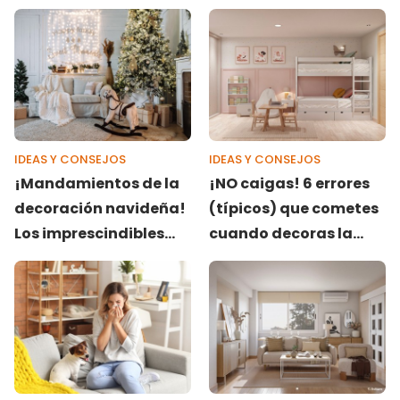
IDEAS Y CONSEJOS
IDEAS Y CONSEJOS
¡Mandamientos de la
¡NO caigas! 6 errores
decoración navideña!
(típicos) que cometes
Los imprescindibles
cuando decoras la
que NUNCA pueden
habitación de tu hijo
faltar