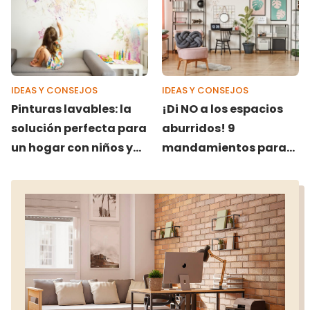
IDEAS Y CONSEJOS
IDEAS Y CONSEJOS
Pinturas lavables: la
¡Di NO a los espacios
solución perfecta para
aburridos! 9
un hogar con niños y
mandamientos para
mascotas
evitarlos