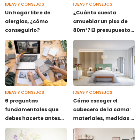
IDEAS Y CONSEJOS
IDEAS Y CONSEJOS
Un hogar libre de
¿Cuánto cuesta
alergias, ¿cómo
amueblar un piso de
conseguirlo?
80m²? El presupuesto
real y el truco para no
gastar de más
IDEAS Y CONSEJOS
IDEAS Y CONSEJOS
6 preguntas
Cómo escoger el
fundamentales que
cabecero de la cama:
debes hacerte antes
materiales, medidas y
de empezar a decorar
estilos
tu casa