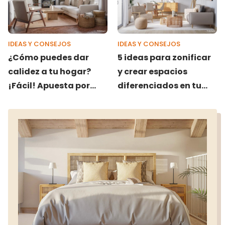
IDEAS Y CONSEJOS
IDEAS Y CONSEJOS
¿Cómo puedes dar
5 ideas para zonificar
calidez a tu hogar?
y crear espacios
¡Fácil! Apuesta por
diferenciados en tu
estos 10 colores
hogar