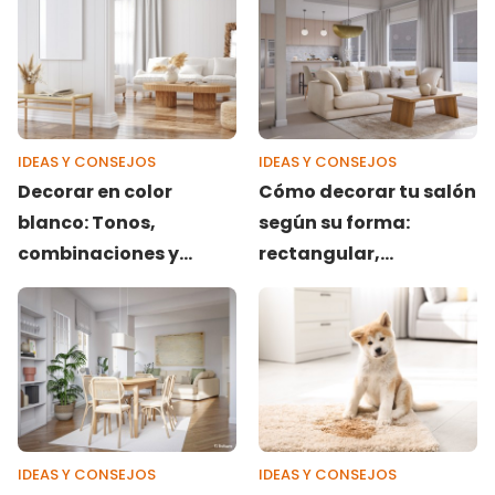
utilizar en cada
estancia de tu hogar?
IDEAS Y CONSEJOS
IDEAS Y CONSEJOS
Decorar en color
Cómo decorar tu salón
blanco: Tonos,
según su forma:
combinaciones y
rectangular,
trucos de interiorismo
cuadrado, en L o
irregular
IDEAS Y CONSEJOS
IDEAS Y CONSEJOS