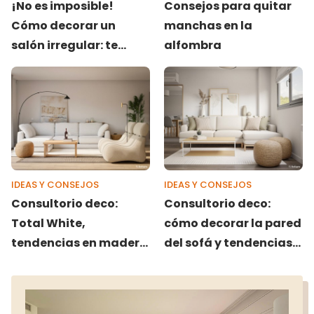
¡No es imposible!
Consejos para quitar
Cómo decorar un
manchas en la
salón irregular: te
alfombra
damos 6 trucos
IDEAS Y CONSEJOS
IDEAS Y CONSEJOS
Consultorio deco:
Consultorio deco:
Total White,
cómo decorar la pared
tendencias en madera
del sofá y tendencias
y ayudamos a
en papel pintado
nuestras seguidoras a
decorar su casa