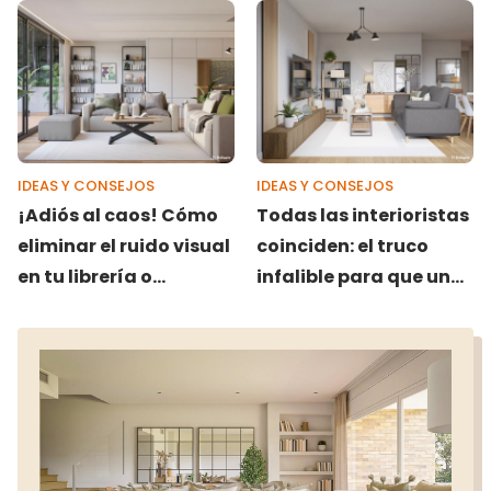
IDEAS Y CONSEJOS
IDEAS Y CONSEJOS
¡Adiós al caos! Cómo
Todas las interioristas
eliminar el ruido visual
coinciden: el truco
en tu librería o
infalible para que una
estantería
pared destaque sin
sobrecargar el espacio