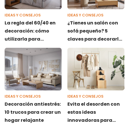
IDEAS Y CONSEJOS
IDEAS Y CONSEJOS
La regla del 60/40 en
¿Tienes un salón con
decoración: cómo
sofá pequeño? 5
utilizarla para
claves para decorarlo
aprovechar al máximo
y que no se pierda
el espacio
visualmente
IDEAS Y CONSEJOS
IDEAS Y CONSEJOS
Decoración antiestrés:
Evita el desorden con
10 trucos para crear un
estas ideas
hogar relajante
innovadoras para
organizar tus zapatos