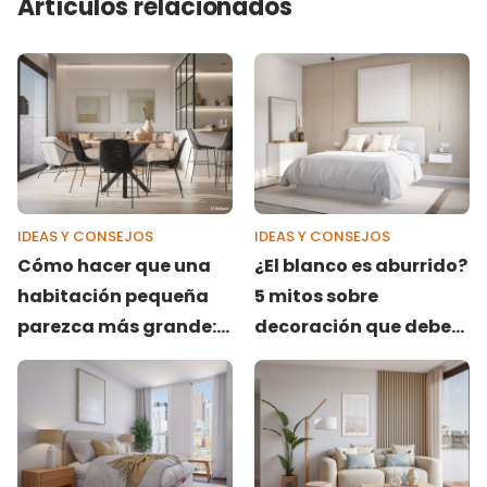
Artículos relacionados
IDEAS Y CONSEJOS
IDEAS Y CONSEJOS
Cómo hacer que una
¿El blanco es aburrido?
habitación pequeña
5 mitos sobre
parezca más grande:
decoración que debes
¡no descuides el suelo!
conocer